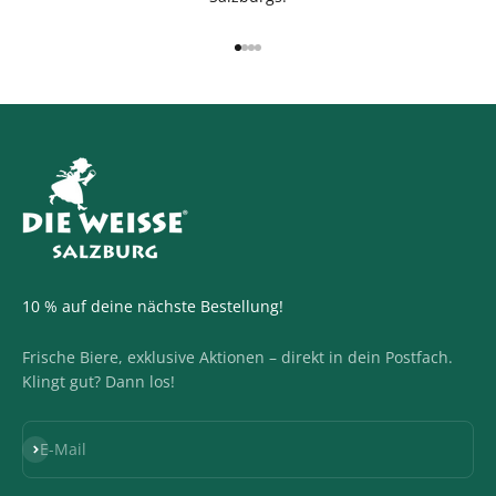
Gehe zu Element 1
Gehe zu Element 2
Gehe zu Element 3
Gehe zu Element 4
10 % auf deine nächste Bestellung!
Frische Biere, exklusive Aktionen – direkt in dein Postfach.
Klingt gut? Dann los!
Abonnieren
E-Mail