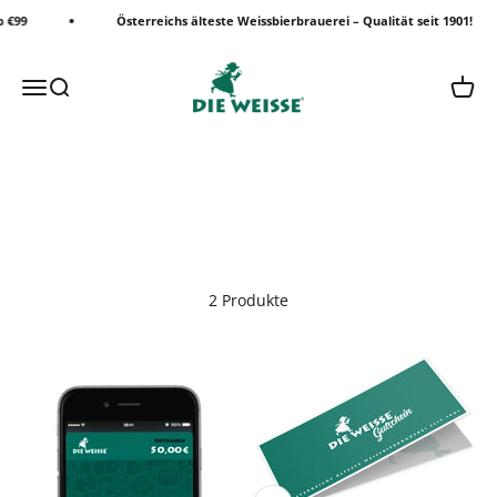
Zum Inhalt springen
 €99
Österreichs älteste Weissbierbrauerei – Qualität seit 1901!
Die Weisse Shop
Menü
Suche
Waren
2 Produkte