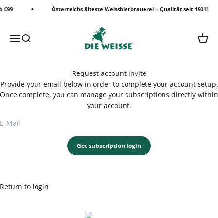
Zum Inhalt springen
b €99
Österreichs älteste Weissbierbrauerei – Qualität seit 1901!
Die Weisse Shop
Menü
Suche
Waren
Request account invite
Provide your email below in order to complete your account setup.
Once complete, you can manage your subscriptions directly within
your account.
Get subscription login
Return to login