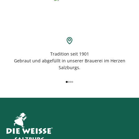
Tradition seit 1901
Gebraut und abgefüllt in unserer Brauerei im Herzen
Salzburgs.
Gehe zu Element 1
Gehe zu Element 2
Gehe zu Element 3
Gehe zu Element 4