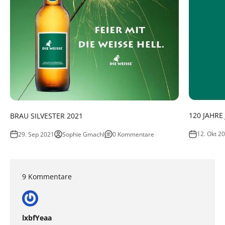
120 JAHRE
BRAU SILVESTER 2021
12. Okt 2
29. Sep 2021
Sophie Gmachl
0 Kommentare
9 Kommentare
lxbfYeaa