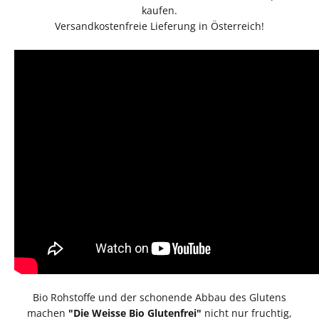
kaufen.
Versandkostenfreie Lieferung in Österreich!
Bio Rohstoffe und der schonende Abbau des Glutens
machen
"Die Weisse Bio Glutenfrei"
nicht nur fruchtig,