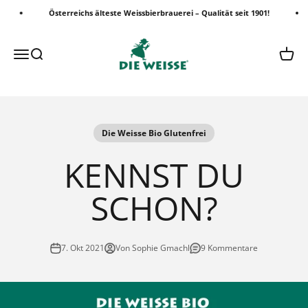
Zum Inhalt springen
Österreichs älteste Weissbierbrauerei – Qualität seit 1901!
Die Weisse Shop
Menü
Suche
Waren
Die Weisse Bio Glutenfrei
KENNST DU
SCHON?
7. Okt 2021
Von Sophie Gmachl
9 Kommentare