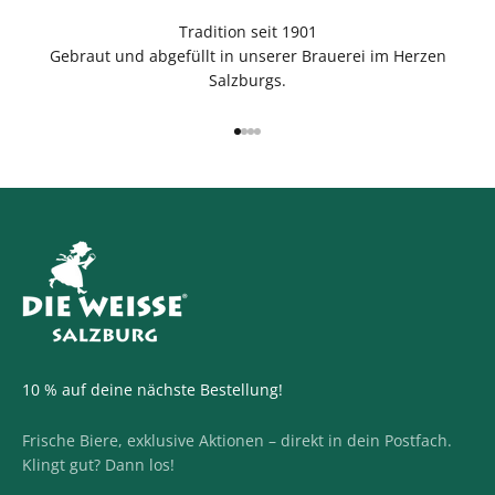
Tradition seit 1901
Gebraut und abgefüllt in unserer Brauerei im Herzen
Salzburgs.
Gehe zu Element 1
Gehe zu Element 2
Gehe zu Element 3
Gehe zu Element 4
10 % auf deine nächste Bestellung!
Frische Biere, exklusive Aktionen – direkt in dein Postfach.
Klingt gut? Dann los!