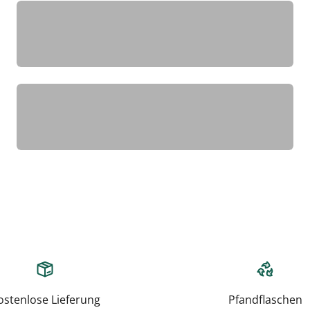
test
Weissbiere
ostenlose Lieferung
Pfandflaschen