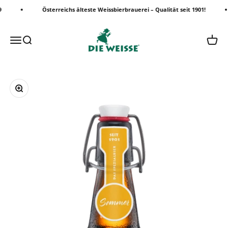
Zum Inhalt springen
Österreichs älteste Weissbierbrauerei – Qualität seit 1901!
Die Weisse Shop
Menü
Suche
Waren
Bild vergrößern