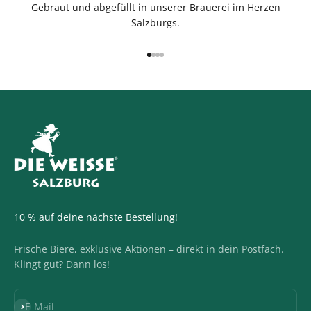
Gebraut und abgefüllt in unserer Brauerei im Herzen
Salzburgs.
Gehe zu Element 1
Gehe zu Element 2
Gehe zu Element 3
Gehe zu Element 4
10 % auf deine nächste Bestellung!
Frische Biere, exklusive Aktionen – direkt in dein Postfach.
Klingt gut? Dann los!
Abonnieren
E-Mail