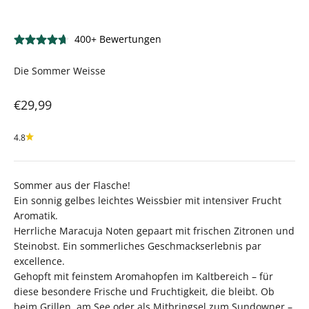
400+ Bewertungen
Die Sommer Weisse
Angebot
€29,99
4.8
Sommer aus der Flasche!
Ein sonnig gelbes leichtes Weissbier mit intensiver Frucht
Aromatik.
Herrliche Maracuja Noten gepaart mit frischen Zitronen und
Steinobst. Ein sommerliches Geschmackserlebnis par
excellence.
Gehopft mit feinstem Aromahopfen im Kaltbereich – für
diese besondere Frische und Fruchtigkeit, die bleibt. Ob
beim Grillen, am See oder als Mitbringsel zum Sundowner –