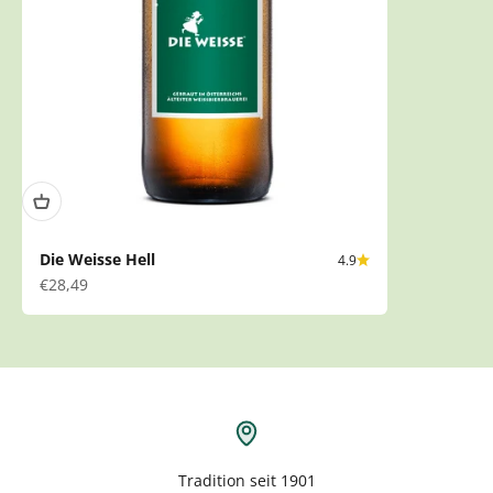
Die Weisse Hell
4.9
Angebot
€28,49
Tradition seit 1901