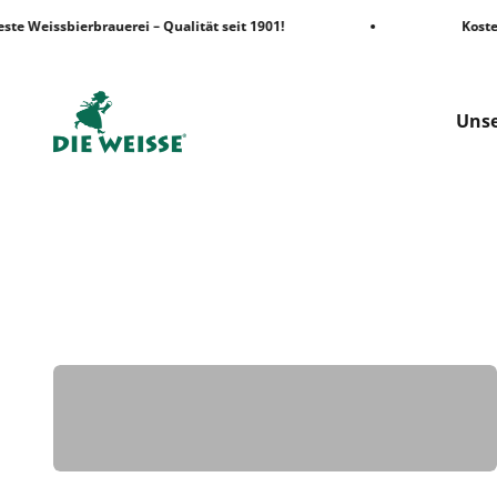
Zum Inhalt springen
te Weissbierbrauerei – Qualität seit 1901!
Kostenl
Die Weisse Shop
Unse
Biere
Home