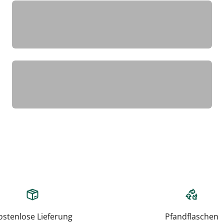
test
Weissbiere
ostenlose Lieferung
Pfandflaschen