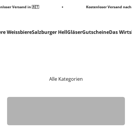
oser Versand in 🇦🇹
Kostenloser Versand nach 🇩
re Weissbiere
Salzburger Hell
Gläser
Gutscheine
Das Wirt
Alle Kategorien
Gläser
new