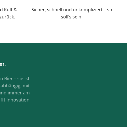
d Kult &
Sicher, schnell und unkompliziert – so
zurück.
soll’s sein.
01.
 Bier – sie ist
nabhängig, mit
 und immer am
ifft Innovation –